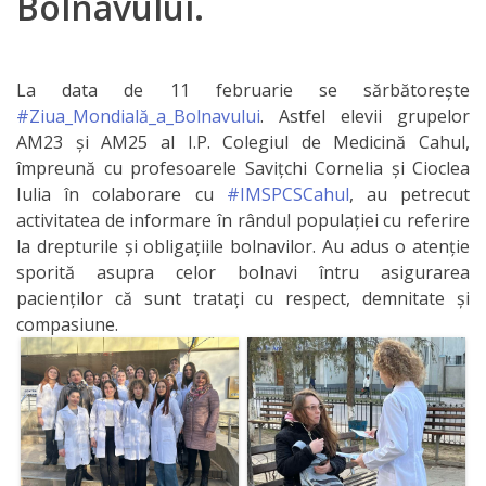
Bolnavului.
IPCMC
Posturi
La data de 11 februarie se sărbătorește
#Ziua_Mondială_a_Bolnavului
. Astfel elevii grupelor
vacante
AM23 și AM25 al I.P. Colegiul de Medicină Cahul,
împreună cu profesoarele Savițchi Cornelia și Cioclea
Transparență
Iulia în colaborare cu
#IMSPCSCahul
, au petrecut
activitatea de informare în rândul populației cu referire
Planuri și
la drepturile și obligațiile bolnavilor. Au adus o atenție
rapoarte
sporită asupra celor bolnavi întru asigurarea
pacienților că sunt tratați cu respect, demnitate și
de
compasiune.
activitate
Acte
normative