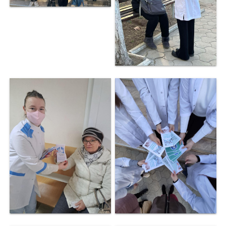
Organizare
Secții
Secția
didactică
Nr.1
Secția
didactică
Nr.2
Secția
didactică
PRI