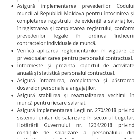
Tekwill
Asigură implementarea prevederilor Codului
muncii al Republicii Moldova pentru întocmirea și
în
completarea registrului de evidență a salariaților,
Fiecare
înregistrarea și completarea registrului, conform
prevederilor legale în ordinea încheerii
Școală
contractelor individuale de muncă.
Verifică aplicarea reglementărilor în vigoare ce
Instruirea
privesc salarizarea pentru personalul contractual.
practică
Întocmește și prezintă raportul de activitate
anuală și statistică personalul contractual.
Ghidare
Asigură întocmirea, completarea și păstrarea
dosarelor personale a angajaților.
în
Asigură stabilirea și reactualizarea vechimii în
carieră
muncă pentru fiecare salariat.
Asigură implementarea Legii nr. 270/2018 privind
sistemul unitar de salarizare în sectorul bugetar;
Centrul
Hotărârii Guvernului nr. 1234/2018 privind
de
condițiile de salarizare a personalului din