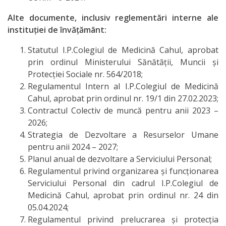
fundamentale
Alte documente, inclusiv reglementări interne ale
instituției de învățământ:
Discipline
Statutul I.P.Colegiul de Medicină Cahul, aprobat
reale
prin ordinul Ministerului Sănătății, Muncii și
Protecției Sociale nr. 564/2018;
Discipline
Regulamentul Intern al I.P.Colegiul de Medicină
socio-umane
Cahul, aprobat prin ordinul nr. 19/1 din 27.02.2023;
Contractul Colectiv de muncă pentru anii 2023 –
2026;
Subdiviziunii
Strategia de Dezvoltare a Resurselor Umane
pentru anii 2024 – 2027;
Contabilitate
Planul anual de dezvoltare a Serviciului Personal;
Regulamentul privind organizarea și funcționarea
Achiziții
Serviciului Personal din cadrul I.P.Colegiul de
Publice
Medicină Cahul, aprobat prin ordinul nr. 24 din
05.04.2024;
Regulamentul privind prelucrarea și protecția
Transparență