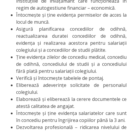
instituțiile de învățământ care funcționează în
simulare
regim de autogestiune financiar – economică.
Întocmește și ține evidența permiselor de acces la
Instruirea
locul de muncă.
practică
Asigură planificarea concediilor de odihnă,
reactualizarea duratei concediilor de odihnă,
Voluntariat
evidența și realizarea acestora pentru salariații
colegiului și a concediilor de studii plătite.
Ține evidența zilelor de concediu medical, concediu
Asigurarea
de odihnă, concediului de studii și a concediului
calității
fără plată pentru salariații colegiului.
Verifică și întocmește tabelele de pontaj.
Activității
Eliberează adeverințe solicitate de personalul
colegiului.
CEIAC
Elaborează și eliberează la cerere documentele ce
atestă calitatea de angajat.
Acte
Întocmește și ține evidența salariatelor care sunt
reglatorii
în concediu pentru îngrijirea copiilor până la 3 ani.
Dezvoltarea profesională – ridicarea nivelului de