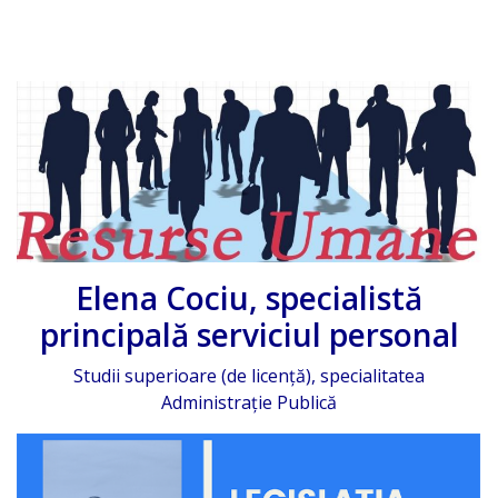
IPCMC
Posturi
vacante
Transparență
Planuri și
rapoarte
Elena Cociu
, specialistă
de
principală serviciul personal
activitate
Studii superioare (de licență), specialitatea
Administraţie Publică
Acte
normative