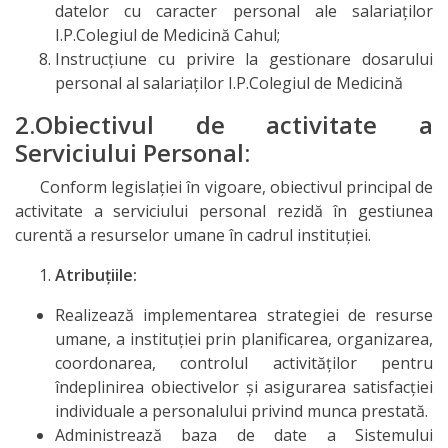
datelor cu caracter personal ale salariaților
I.P.Colegiul de Medicină Cahul;
Comanda
Instrucțiune cu privire la gestionare dosarului
de Stat
personal al salariaților I.P.Colegiul de Medicină
2.Obiectivul de activitate a
Informație
Serviciului Personal:
privind
Conform legislației în vigoare, obiectivul principal de
veniturile
activitate a serviciului personal rezidă în gestiunea
curentă a resurselor umane în cadrul instituției.
cheltuielile
colegiului
Atribuțiile:
Realizează implementarea strategiei de resurse
Resurse
umane, a instituției prin planificarea, organizarea,
Umane
coordonarea, controlul activităților pentru
îndeplinirea obiectivelor și asigurarea satisfacției
individuale a personalului privind munca prestată.
Serviciul
Administrează baza de date a Sistemului