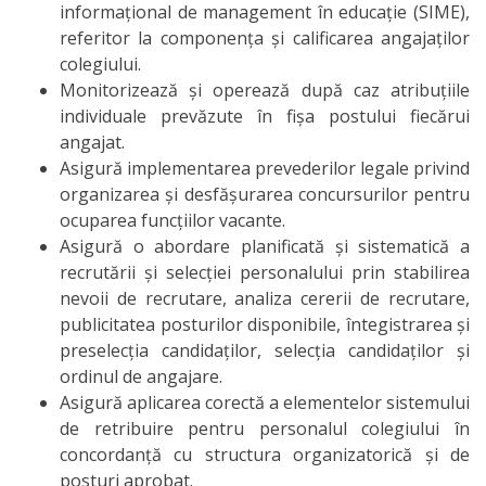
Juridic
informațional de management în educație (SIME),
referitor la componența și calificarea angajaților
Elevi
colegiului.
Monitorizează și operează după caz atribuțiile
Activitatea
individuale prevăzute în fișa postului fiecărui
angajat.
Cercurilor
Asigură implementarea prevederilor legale privind
Științifice
organizarea și desfășurarea concursurilor pentru
ocuparea funcțiilor vacante.
Asigură o abordare planificată și sistematică a
Activități
recrutării și selecției personalului prin stabilirea
tradiționale
nevoii de recrutare, analiza cererii de recrutare,
publicitatea posturilor disponibile, întegistrarea și
EduLIFE
preselecția candidaților, selecția candidaților și
ordinul de angajare.
Consiliul
Asigură aplicarea corectă a elementelor sistemului
de retribuire pentru personalul colegiului în
Elevilor
concordanță cu structura organizatorică și de
posturi aprobat.