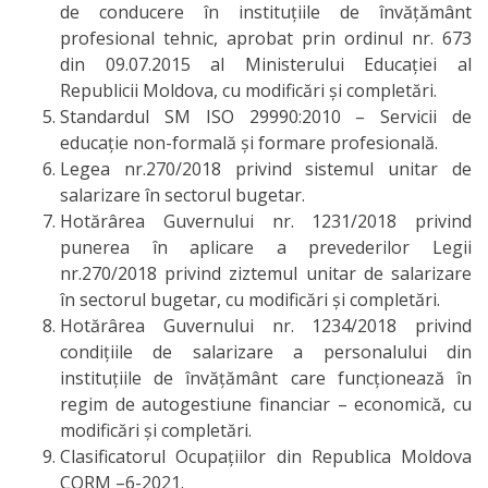
de conducere în instituțiile de învățământ
profesional tehnic, aprobat prin ordinul nr. 673
Secția
din 09.07.2015 al Ministerului Educației al
educație
Republicii Moldova, cu modificări și completări.
Standardul SM ISO 29990:2010 – Servicii de
Catedre
educație non-formală și formare profesională.
Legea nr.270/2018 privind sistemul unitar de
salarizare în sectorul bugetar.
Discipline de
Hotărârea Guvernului nr. 1231/2018 privind
specialitate
punerea în aplicare a prevederilor Legii
nr.270/2018 privind ziztemul unitar de salarizare
Nr.1
în sectorul bugetar, cu modificări și completări.
Hotărârea Guvernului nr. 1234/2018 privind
Discipline de
condițiile de salarizare a personalului din
specialitate
instituțiile de învățământ care funcționează în
regim de autogestiune financiar – economică, cu
Nr2
modificări și completări.
Clasificatorul Ocupațiilor din Republica Moldova
Discipline
CORM –6-2021.