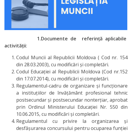
Organizare
Secții
Secția
1.Documente de referință aplicabile
didactică
activității:
Nr.1
Codul Muncii al Republicii Moldova ( Cod nr. 154
din 28.03.2003), cu modificări și completări.
Secția
Codul Educației al Republicii Moldova (Cod nr.152
din 17.07.2014), cu modificări și completări.
didactică
Regulamentul-cadru de organizare şi funcţionare
Nr.2
a instituţiilor de învăţământ profesional tehnic
postsecundar și postsecundar nonterțiar, aprobat
prin Ordinul Ministerului Educaţiei Nr. 550 din
Secția
10.06.2015, cu modificări și completări.
didactică
Regulamentul cu privire la organizarea și
desfășurarea concursului pentru ocuparea funției
PRI