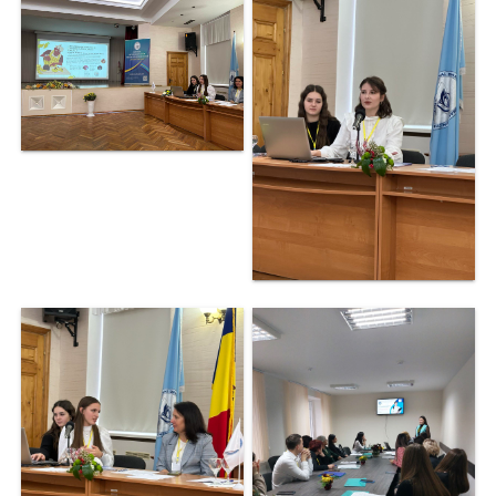
Secția
educație
Catedre
Discipline de
specialitate
Nr.1
Discipline de
specialitate
Nr2
Discipline