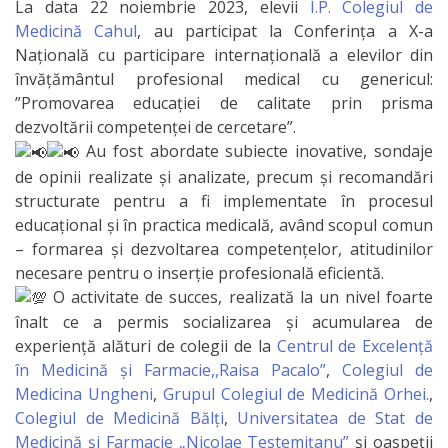
La data 22 noiembrie 2023, elevii
I.P. Colegiul de
IPCMC
Medicină Cahul
, au participat la Conferința a X-a
Națională cu participare internațională a elevilor din
Posturi
învățământul profesional medical cu genericul:
”Promovarea educației de calitate prin prisma
vacante
dezvoltării competenței de cercetare”.
Au fost abordate subiecte inovative, sondaje
Transparență
de opinii realizate și analizate, precum și recomandări
structurate pentru a fi implementate în procesul
Planuri și
educațional și în practica medicală, având scopul comun
rapoarte
– formarea și dezvoltarea competențelor, atitudinilor
necesare pentru o inserție profesională eficientă.
de
O activitate de succes, realizată la un nivel foarte
activitate
înalt ce a permis socializarea și acumularea de
experiență alături de colegii de la
Centrul de Excelență
în Medicină și Farmacie,,Raisa Pacalo”
,
Colegiul de
Acte
Medicina Ungheni
,
Grupul Colegiul de Medicină Orhei.
,
normative
Colegiul de Medicină Bălți
,
Universitatea de Stat de
Medicină şi Farmacie „Nicolae Testemiţanu”
și oaspeții