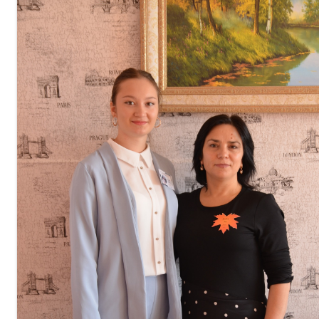
Comanda
de Stat
Informație
privind
veniturile
cheltuielile
colegiului
Resurse
Umane
Serviciul