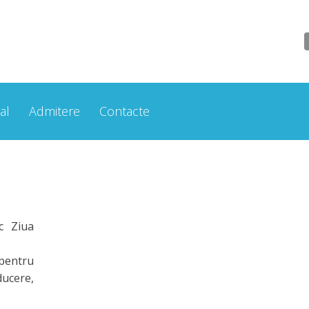
al
Admitere
Contacte
c Ziua
 pentru
ducere,