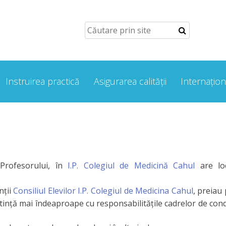
Instruirea practică
Asigurarea calității
Internațion
Profesorului, în
I.P. Colegiul de Medicină Cahul
are lo
nții
Consiliul Elevilor I.P. Colegiul de Medicina Cahul
, preiau
oștință mai îndeaproape cu responsabilitățile cadrelor de con