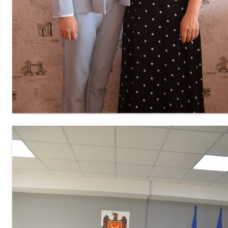
Juridic
Elevi
Activitatea
Cercurilor
Științifice
Activități
tradiționale
EduLIFE
Consiliul
Elevilor