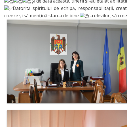
Și de data aceasta, tinerii și-au etalat abilităț
IPCMC
Datorită spiritului de echipă, responsabilității, creat
creeze și să mențină starea de bine
a elevilor, să cr
Posturi
vacante
Transparență
Planuri și
rapoarte
de
activitate
Acte
normative