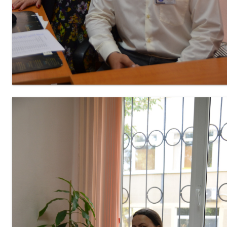
Secția
educație
Catedre
Discipline de
specialitate
Nr.1
Discipline de
specialitate
Nr2
Discipline