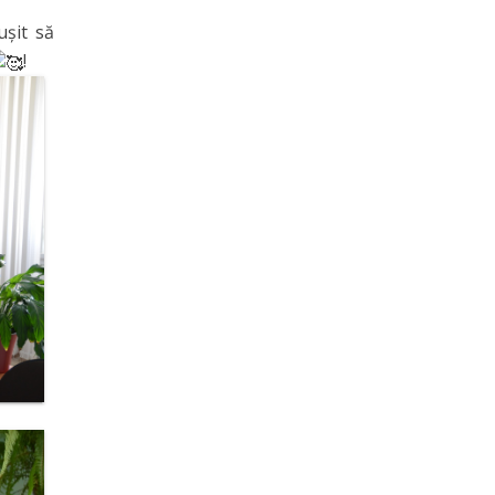
ușit să
!