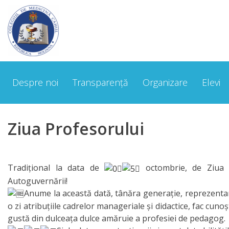
Despre
noi
Despre noi
Transparență
Organizare
Elevi
Cuvântul
Directorului
Ziua Profesorului
Scurt
Istoric
Tradițional la data de
octombrie, de Ziua 
Echipa
Autoguvernării!
Anume la această dată, tânăra generație, reprezenta
managerială
o zi atribuțiile cadrelor manageriale și didactice, fac cun
gustă din dulceața dulce amăruie a profesiei de pedagog.
Organigrama