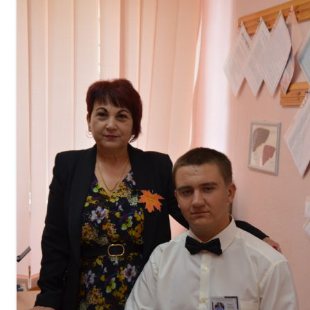
Organizare
Secții
Secția
didactică
Nr.1
Secția
didactică
Nr.2
Secția
didactică
PRI