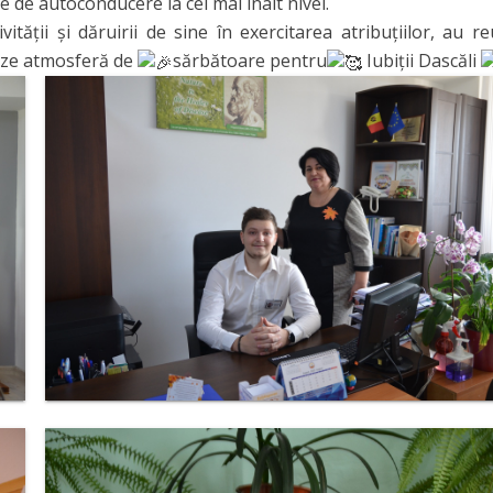
ile de autoconducere la cel mai înalt nivel.
ivității și dăruirii de sine în exercitarea atribuțiilor, au re
eeze atmosferă de
sărbătoare pentru
Iubiții Dascăli