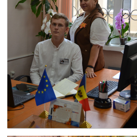
fundamentale
Discipline
reale
Discipline
socio-umane
Subdiviziunii
Contabilitate
Achiziții
Publice
Transparență