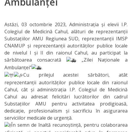
Ambulanței
IPCMC
Posturi
Astăzi, 03 octombrie 2023, Administrația și elevii I.P.
Colegiul de Medicină Cahul, alături de reprezentanții
vacante
Substațiilor AMU Regiunea SUD, reprezentanții IMSP
CNAMUP și reprezentanții autorităților publice locale
Transparență
de nivelul I și II din raionul Cahul, au participat la
sărbătoarea consacrată
„Zilei Naționale a
Planuri și
Ambulanței”
.
rapoarte
Cu prilejul acestei sărbători, atât
reprezentanții autorităților publice locale din raionul
de
Cahul, cât și administrația I.P. Colegiul de Medicină
activitate
Cahul au adresat felicitări lucrătorilor din cadrul
Substațiilor AMU pentru activitatea prodigioasă,
Acte
dedicație, profesionalism și sacrificiu în asigurarea
serviciilor medicale de urgență.
normative
În semn de înaltă recunoștință, pentru colaborarea