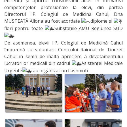
eficientă și aportul considerabil adus în formarea
Organizare
competențelor profesionale la elevi, din partea
Directorul I.P. Colegiul de Medicină Cahul, Dna
Secții
MUSTEAȚĂ Aliona au fost acordate
diplome și
flori pentru toate
Substațiile AMU Regiunea SUD
Secția
.
De asemenea, elevii I.P. Colegiul de Medicină Cahul
didactică
împreună cu voluntarii Centrului Raional de Tineret
Nr.1
Cahul în semn de înaltă apreciere a devotamentului
lucrătorilor medicali din cadrul
Asistenței Medicale
Secția
Urgente
au organizat un flashmob.
didactică
Nr.2
Secția
didactică
PRI