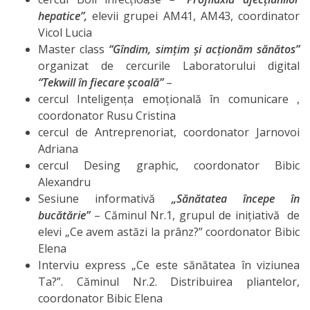
hepatice”,
elevii grupei AM41, AM43, coordinator
Secția
Vicol Lucia
Master class
“Gîndim, simțim și acționăm sănătos”
educație
organizat de cercurile Laboratorului digital
“Tekwill în fiecare școală”
–
Catedre
cercul Inteligența emoțională în comunicare ,
coordonator Rusu Cristina
Discipline de
cercul de Antreprenoriat, coordonator Jarnovoi
Adriana
specialitate
cercul Desing graphic, coordonator Bibic
Nr.1
Alexandru
Sesiune informativă
„Sănătatea începe în
Discipline de
bucătărie”
– Căminul Nr.1, grupul de inițiativă de
elevi „Ce avem astăzi la prânz?” coordonator Bibic
specialitate
Elena
Nr2
Interviu express „Ce este sănătatea în viziunea
Ta?”. Căminul Nr.2. Distribuirea pliantelor,
Discipline
coordonator Bibic Elena