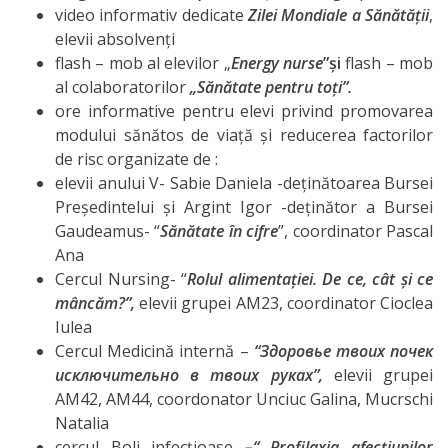
Organizare
video informativ dedicate
Zilei Mondiale a Sănătății
,
elevii absolvenți
flash – mob al elevilor „
Energy nurse
”și
flash – mob
Secții
al colaboratorilor
„Sănătate pentru toți”.
ore informative pentru elevi privind promovarea
Secția
modului sănătos de viață și reducerea factorilor
didactică
de risc organizate de :
elevii anului V- Sabie Daniela -deținătoarea Bursei
Nr.1
Președintelui și Argint Igor -deținător a Bursei
Gaudeamus- “
Sănătate în cifre
”, coordinator Pascal
Secția
Ana
didactică
Cercul Nursing- “
Rolul alimentației. De ce, cât și ce
mâncăm?”,
elevii grupei AM23, coordinator Cioclea
Nr.2
Iulea
Cercul Medicină internă –
“
Здоровье
твоих
почек
Secția
исключительно
в
твоих
руках
”
,
elevii grupei
AM42, AM44, coordonator Unciuc Galina, Mucrschi
didactică
Natalia
PRI
cercul Boli infecțioase
–“ Profilaxia afecțiunilor