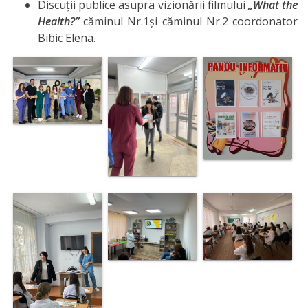
Discuții publice asupra vizionării filmului
„What the
fundamentale
Health?”
căminul Nr.1și căminul Nr.2 coordonator
Bibic Elena.
Discipline
reale
Discipline
socio-umane
Subdiviziunii
Contabilitate
Achiziții
Publice
Transparență