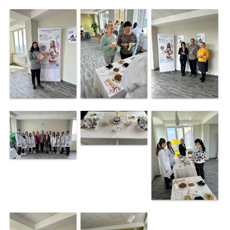
Juridic
Elevi
Activitatea
Cercurilor
Științifice
Activități
tradiționale
EduLIFE
Consiliul
Elevilor