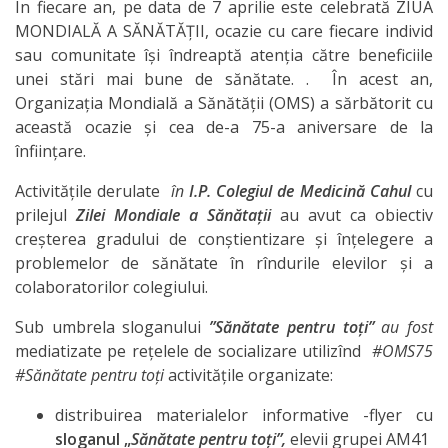
În fiecare an, pe data de 7 aprilie este celebrată ZIUA
IPCMC
MONDIALĂ A SĂNĂTĂŢII, ocazie cu care fiecare individ
sau comunitate își îndreaptă atenția către beneficiile
Posturi
unei stări mai bune de sănătate. . În acest an,
Organizația Mondială a Sănătății (OMS) a sărbătorit cu
vacante
această ocazie și cea de-a 75-a aniversare de la
înființare.
Transparență
Activitățile derulate
în
I.P. Colegiul de Medicin
ă Cahul
cu
Planuri și
prilejul
Zilei Mondiale a Sănătații
au avut ca obiectiv
creșterea gradului de conștientizare și înțelegere a
rapoarte
problemelor de sănătate în rîndurile elevilor și a
de
colaboratorilor colegiului.
activitate
Sub umbrela sloganului
”Sănătate pentru toți”
au fost
mediatizate pe rețelele de socializare utilizînd
#OMS75
Acte
#Sănătate pentru toți
activitățile organizate:
normative
distribuirea materialelor informative -flyer cu
sloganul „
Sănătate pentru toți”,
elevii grupei AM41