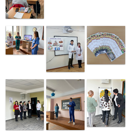
Comanda
de Stat
Informație
privind
veniturile
cheltuielile
colegiului
Resurse
Umane
Serviciul