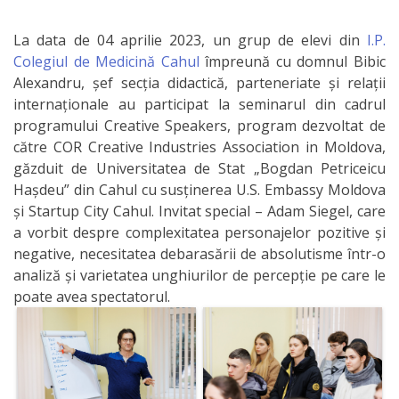
IPCMC
La data de 04 aprilie 2023, un grup de elevi din
I.P.
Colegiul de Medicină Cahul
împreună cu domnul Bibic
Posturi
Alexandru, șef secția didactică, parteneriate și relații
vacante
internaționale au participat la seminarul din cadrul
programului Creative Speakers, program dezvoltat de
Transparență
către COR Creative Industries Association in Moldova,
găzduit de Universitatea de Stat „Bogdan Petriceicu
Planuri și
Hașdeu” din Cahul cu susținerea U.S. Embassy Moldova
și Startup City Cahul. Invitat special – Adam Siegel, care
rapoarte
a vorbit despre complexitatea personajelor pozitive și
de
negative, necesitatea debarasării de absolutisme într-o
analiză și varietatea unghiurilor de percepție pe care le
activitate
poate avea spectatorul.
Acte
normative