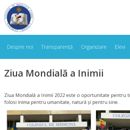
Despre
noi
Despre noi
Transparență
Organizare
Elevi
Cuvântul
Directorului
Ziua Mondială a Inimii
Scurt
Istoric
Ziua Mondială a Inimii 2022 este o oportunitate pentru t
Echipa
folosi inima pentru umanitate, natură și pentru sine.
managerială
Organigrama