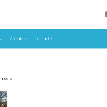
al
Admitere
Contacte
un de a