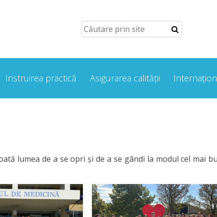
Instruirea practică
Asigurarea calității
Internațion
oată lumea de a se opri și de a se gândi la modul cel mai b