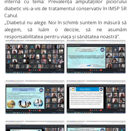
internă cu tema: Prevalența amputațiilor piciorului
Organizare
diabetic vis-a-vis de tratamentul conservativ în IMSP SR
Cahul.
Secții
„Diabetul nu alege. Noi în schimb suntem în măsură să
alegem, să luăm o decizie, să ne asumăm
Secția
responsabilitatea pentru viața și sănătatea noastră”.
didactică
Nr.1
Secția
didactică
Nr.2
Secția
didactică
PRI