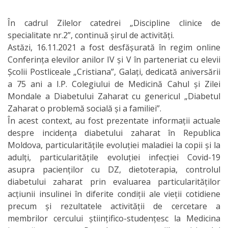
IPCMC
În cadrul Zilelor catedrei „Discipline clinice de
specialitate nr.2”, continuă șirul de activități.
Posturi
Astăzi, 16.11.2021 a fost desfășurată în regim online
vacante
Conferința elevilor anilor IV și V în parteneriat cu elevii
Școlii Postliceale „Cristiana”, Galați, dedicată aniversării
Transparență
a 75 ani a I.P. Colegiului de Medicină Cahul și Zilei
Mondale a Diabetului Zaharat cu genericul „Diabetul
Planuri și
Zaharat o problemă socială și a familiei”.
În acest context, au fost prezentate informații actuale
rapoarte
despre incidența diabetului zaharat în Republica
de
Moldova, particularitățile evoluției maladiei la copii și la
adulți, particularitățile evoluției infecției Covid-19
activitate
asupra pacienților cu DZ, dietoterapia, controlul
diabetului zaharat prin evaluarea particularităților
Acte
acțiunii insulinei în diferite condiții ale vieții cotidiene
precum și rezultatele activității de cercetare a
normative
membrilor cercului științifico-studențesc la Medicina