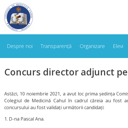
Despre
noi
Despre noi
Transparență
Organizare
Elevi
Cuvântul
Directorului
Concurs director adjunct pe
Scurt
Istoric
Astăzi, 10 noiembrie 2021, a avut loc prima ședința Comisi
Echipa
Colegiul de Medicină Cahul în cadrul căreia au fost ana
concursului au fost validați următorii candidați:
managerială
1. D-na Pascal Ana.
Organigrama