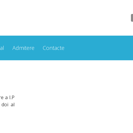
al
Admitere
Contacte
e a I.P
 doi al