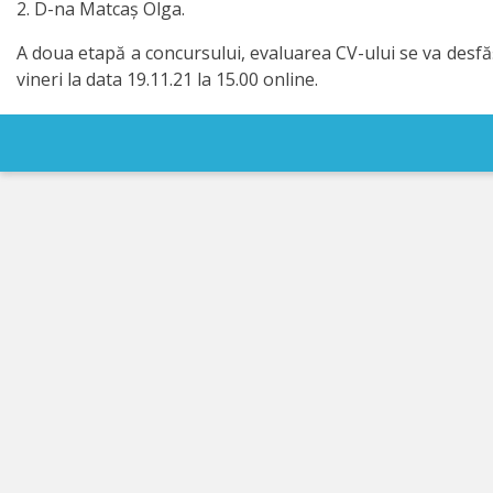
2. D-na Matcaș Olga.
IPCMC
A doua etapă a concursului, evaluarea CV-ului se va desfăşur
vineri la data 19.11.21 la 15.00 online.
Posturi
vacante
Transparență
Planuri și
rapoarte
de
activitate
Acte
normative