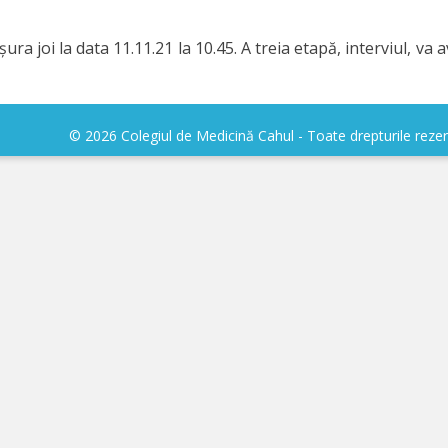
a joi la data 11.11.21 la 10.45. A treia etapă, interviul, va a
© 2026 Colegiul de Medicină Cahul - Toate drepturile reze