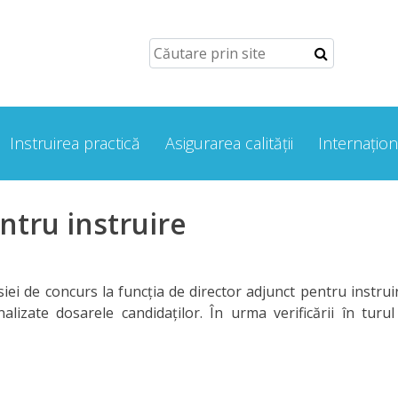
Instruirea practică
Asigurarea calității
Internațion
ntru instruire
ei de concurs la funcția de director adjunct pentru instruir
lizate dosarele candidaților. În urma verificării în turul