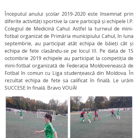
IPCMC
Începutul anului școlar 2019-2020 este însemnat prin
diferite activități sportive la care participă și echipele I.P.
Posturi
Colegiul de Medicină Cahul. Astfel la turneul de mini-
vacante
fotbal organizat de Primăria municipiului Cahul, în luna
septembrie, au participat atât echipa de băieți cât și
Transparență
echipa de fete clasându-se pe locul III. Pe data de 15
octombrie 2019 echipele au participat la competiția de
Planuri și
mini-fotbal organizată de Federația Moldovenească de
Fotbal în comun cu Liga studențească din Moldova. În
rapoarte
rezultat echipa de fete sa calificat în finală. Le urăm
de
SUCCESE în finală. Bravo VOUĂ!
activitate
Acte
normative