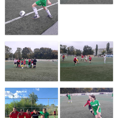
Organizare
Secții
Secția
didactică
Nr.1
Secția
didactică
Nr.2
Secția
didactică
PRI