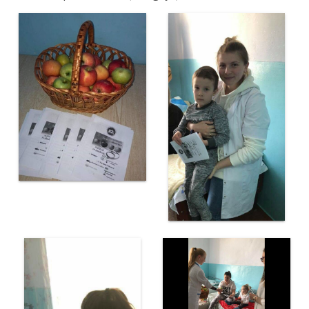
Secția
educație
Catedre
Discipline de
specialitate
Nr.1
Discipline de
specialitate
Nr2
Discipline