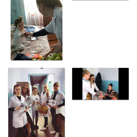
fundamentale
Discipline
reale
Discipline
socio-umane
Subdiviziunii
Contabilitate
Achiziții
Publice
Transparență