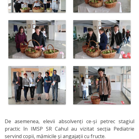
Organizare
Secții
Secția
didactică
Nr.1
Secția
didactică
Nr.2
Secția
De asemenea, elevii absolvenți ce-și petrec stagiul
didactică
practic în IMSP SR Cahul au vizitat secția Pediatrie
PRI
servind copii, mămicile și angajații cu fructe.