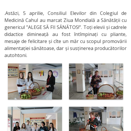
IPCMC
.Astăzi, 5 aprilie, Consiliul Elevilor din Colegiul de
Medicină Cahul au marcat Ziua Mondială a Sănătății cu
Posturi
genericul ”ALEGE SĂ FII SĂNĂTOS!”. Toți elevii și cadrele
vacante
didactice dimineață au fost întîmpinați cu pliante,
mesaje de felicitare și cîte un măr cu scopul promovării
Transparență
alimentației sănătoase, dar și susținerea producătorilor
autohtoni.
Planuri și
rapoarte
de
activitate
Acte
normative