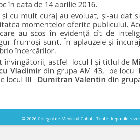
loc în data de 14 aprilie 2016.
e şi cu mult curaj au evoluat, şi-au dat si
litatea momentelor oferite publicului. Ac
re au scos în evidenţă cît de intelig
sigur frumoşi sunt. În aplauzele şi încuraj
brio încercărilor.
 învingătorii, astfel locul
I
şi titlul de
Mi
cu Vladimir
din grupa AM 43, pe locul
pe locul
III
–
Dumitran Valentin
din grup
© 2026 Colegiul de Medicină Cahul - Toate drepturile reze