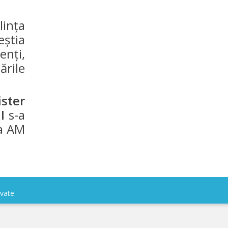
linţa
eştia
enţi,
ările
ster
II
s-a
a AM
rvate