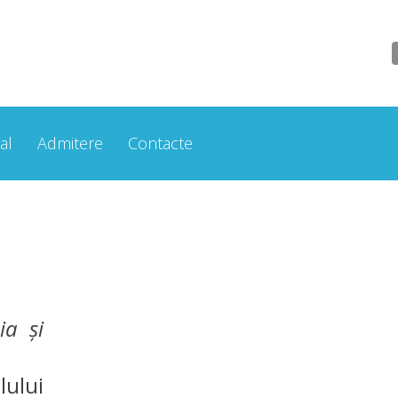
al
Admitere
Contacte
ia şi
lului