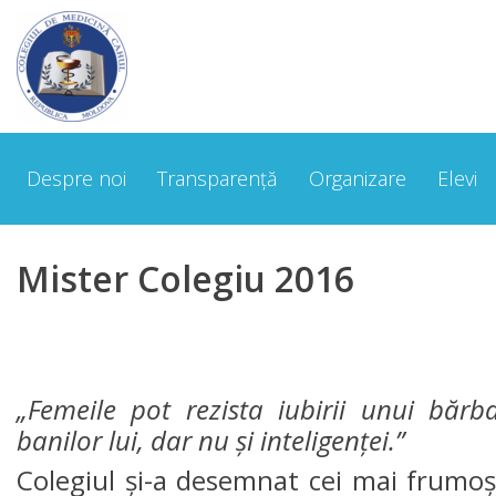
Despre
noi
Despre noi
Transparență
Organizare
Elevi
Cuvântul
Directorului
Mister Colegiu 2016
Scurt
Istoric
Echipa
„Femeile pot rezista iubirii unui bărba
managerială
banilor lui, dar nu şi inteligenţei.”
Colegiul şi-a desemnat cei mai frumoşi ş
Organigrama