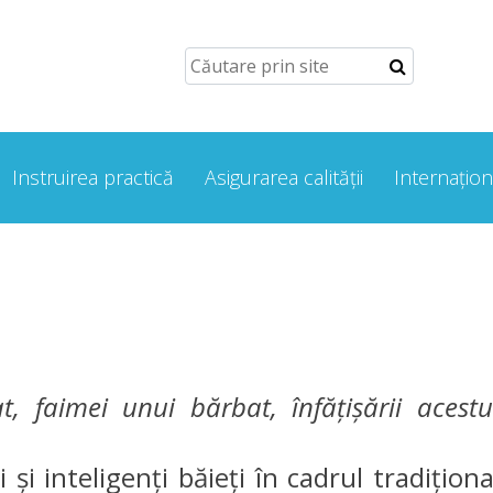
Instruirea practică
Asigurarea calității
Internațion
t, faimei unui bărbat, înfăţişării acestu
i inteligenţi băieţi în cadrul tradiţiona