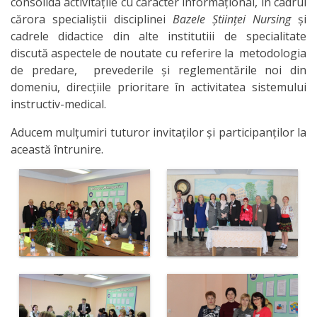
consolida activitățile cu caracter informaţional, în cadrul
fundamentale
cărora specialiștii disciplinei
Bazele
Ș
tiin
ț
ei Nursing
și
cadrele didactice din alte institutiii de specialitate
Discipline
discută aspectele de noutate cu referire la metodologia
de predare, prevederile și reglementările noi din
reale
domeniu, direcţiile prioritare în activitatea sistemului
instructiv-medical.
Discipline
Aducem mulţumiri tuturor invitaţilor şi participanţilor la
socio-umane
această întrunire.
Subdiviziunii
Contabilitate
Achiziții
Publice
Transparență