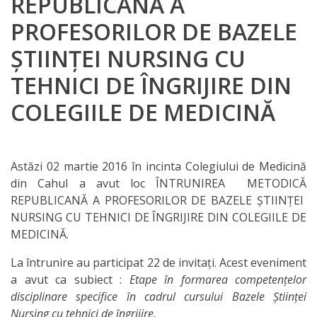
REPUBLICANĂ A
IPCMC
PROFESORILOR DE BAZELE
ȘTIINȚEI NURSING CU
Posturi
vacante
TEHNICI DE ÎNGRIJIRE DIN
COLEGIILE DE MEDICINĂ
Transparență
Planuri și
Astăzi 02 martie 2016 în incinta Colegiului de Medicină
rapoarte
din Cahul a avut loc ÎNTRUNIREA METODICĂ
REPUBLICANĂ A PROFESORILOR DE BAZELE ȘTIINȚEI
de
NURSING CU TEHNICI DE ÎNGRIJIRE DIN COLEGIILE DE
activitate
MEDICINĂ.
La întrunire au participat 22 de invitaţi. Acest eveniment
Acte
a avut ca subiect :
Etape în formarea competen
ț
elor
normative
disciplinare specifice în cadrul cursului Bazele
Ș
tiin
ț
ei
Nursing cu tehnici de îngrijire.