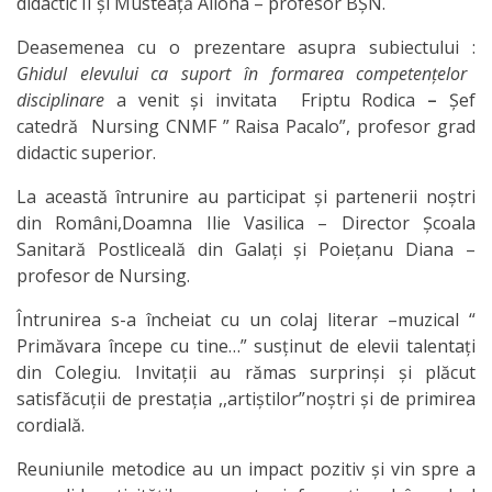
didactic II şi Musteață Aliona – profesor BȘN.
Secția
Deasemenea cu o prezentare asupra subiectului :
Ghidul elevului ca suport în formarea competen
ț
elor
educație
disciplinare
a venit şi invitata
Friptu Rodica
–
Șef
catedră Nursing CNMF ” Raisa Pacalo”, profesor grad
Catedre
didactic superior.
La această întrunire au participat şi partenerii noştri
Discipline de
din Români,Doamna Ilie Vasilica – Director Şcoala
specialitate
Sanitară Postliceală din Galaţi şi Poieţanu Diana –
profesor de Nursing.
Nr.1
Întrunirea s-a încheiat cu un colaj literar –muzical “
Discipline de
Primăvara începe cu tine…” susţinut de elevii talentaţi
din Colegiu. Invitaţii au rămas surprinşi şi plăcut
specialitate
satisfăcuţii de prestaţia ,,artiştilor”noştri şi de primirea
Nr2
cordială.
Reuniunile metodice au un impact pozitiv şi vin spre a
Discipline