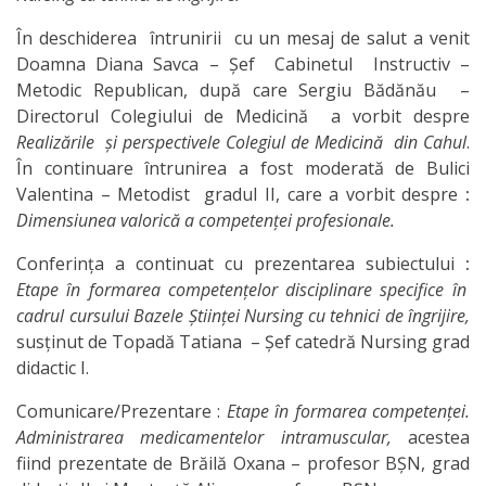
Organizare
În deschiderea întrunirii cu un mesaj de salut a venit
Doamna Diana Savca – Șef Сabinetul Instructiv –
Secții
Metodic Republican, după care Sergiu Bădănău –
Directorul Colegiului de Medicină a vorbit despre
Secția
Realizările
ş
i perspectivele Colegiul de Medicină din Cahul
.
didactică
În continuare întrunirea a fost moderată de Bulici
Valentina – Metodist gradul II, care a vorbit despre
:
Nr.1
Dimensiunea valorică a competen
ț
ei profesionale.
Secția
Conferinţa a continuat cu prezentarea subiectului
:
Etape în formarea competen
ț
elor disciplinare specifice în
didactică
cadrul cursului Bazele
Ș
tiin
ț
ei Nursing cu tehnici de îngrijire,
Nr.2
susţinut de Topadă Tatiana – Șef catedră Nursing grad
didactic I.
Secția
Comunicare/Prezentare :
Etape în formarea competen
ț
ei.
didactică
Administrarea medicamentelor intramuscular,
acestea
fiind prezentate de Brăilă Oxana – profesor BȘN, grad
PRI