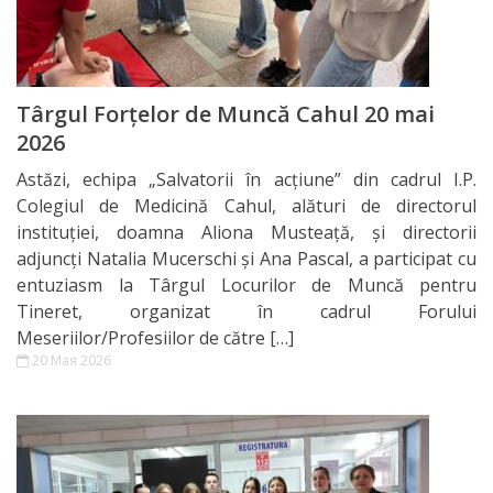
Fiecare
Școală
Instruirea
Târgul Forțelor de Muncă Cahul 20 mai
2026
practică
Astăzi, echipa „Salvatorii în acțiune” din cadrul I.P.
Ghidare
Colegiul de Medicină Cahul, alături de directorul
instituției, doamna Aliona Musteață, și directorii
în
adjuncți Natalia Mucerschi și Ana Pascal, a participat cu
carieră
entuziasm la Târgul Locurilor de Muncă pentru
Tineret, organizat în cadrul Forului
Meseriilor/Profesiilor de către […]
Centrul
20 Мая 2026
de
simulare
Instruirea