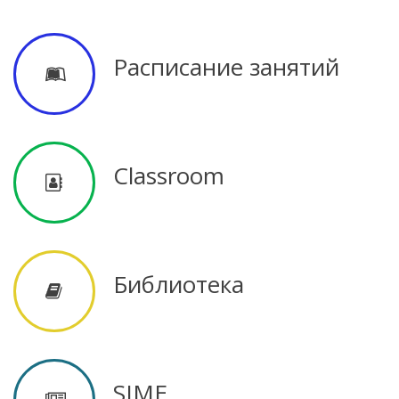
Organizare
Secții
Расписание занятий
Secția
didactică
Nr.1
Classroom
Secția
didactică
Библиотека
Nr.2
Secția
didactică
SIME
PRI