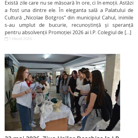
Comanda
Există zile care nu se măsoară în ore, ci în emoții. Astăzi
a fost una dintre ele. În eleganta sală a Palatului de
de Stat
Cultură „Nicolae Botgros” din municipiul Cahul, inimile
s-au umplut de bucurie, recunoștință și speranță
Informație
pentru absolvenții Promoției 2026 ai I.P. Colegiul de […]
1 Июля 2026
privind
veniturile
cheltuielile
colegiului
Resurse
Umane
Serviciul
Juridic