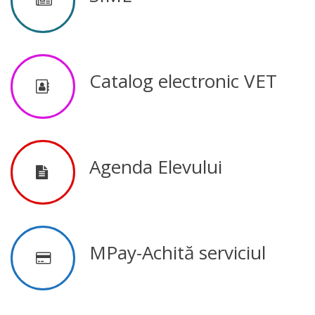
Secția
educație
Catalog electronic VET
Catedre
Discipline de
specialitate
Agenda Elevului
Nr.1
Discipline de
specialitate
MPay-Achită serviciul
Nr2
Discipline