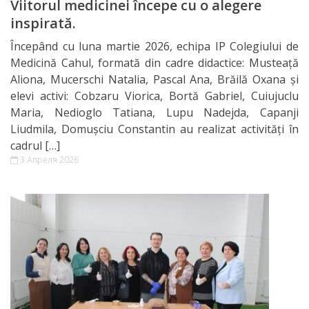
Viitorul medicinei începe cu o alegere
inspirată.
Începând cu luna martie 2026, echipa IP Colegiului de
Medicină Cahul, formată din cadre didactice: Musteață
Aliona, Mucerschi Natalia, Pascal Ana, Brăilă Oxana și
elevi activi: Cobzaru Viorica, Bortă Gabriel, Cuiujuclu
Maria, Nedioglo Tatiana, Lupu Nadejda, Capanji
Liudmila, Domușciu Constantin au realizat activități în
cadrul […]
3 Апреля 2026