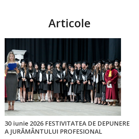
fundamentale
Articole
Discipline
reale
Discipline
socio-umane
Subdiviziunii
Contabilitate
Бухгалтерия
30 iunie 2026 FESTIVITATEA DE DEPUNERE
Transparență
A JURĂMÂNTULUI PROFESIONAL