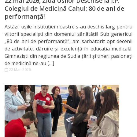
22.mai 2026, Ziua Ușilor Deschise la I.P.
Elevi
Colegiul de Medicină Cahul: 80 de ani de
performanță!
Дня
Astăzi, ușile instituției noastre s-au deschis larg pentru
Благодарения
viitorii specialiști din domeniul sănătății! Sub genericul
„80 de ani de performanță”, am sărbătorit opt decenii
Кадровое
de activitate, dăruire și excelență în educația medicală.
Gimnaziști din regiunea de Sud a țării și tineri pasionați
обеспечение
de medicină ne-au […]
22 Мая 2026
EduLIFE
Consiliul
Elevilor
Tekwill
în