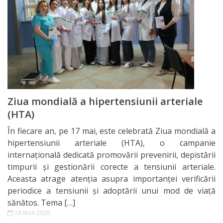
practică
Voluntariat
Asigurarea
calității
Ziua mondială a hipertensiunii arteriale
Activității
(HTA)
CEIAC
În fiecare an, pe 17 mai, este celebrată Ziua mondială a
hipertensiunii arteriale (HTA), o campanie
Нормативные
internațională dedicată promovării prevenirii, depistării
timpurii și gestionării corecte a tensiunii arteriale.
акты
Aceasta atrage atenția asupra importanței verificării
periodice a tensiunii și adoptării unui mod de viață
Internațional
sănătos. Tema […]
18 Мая 2026
Admitere