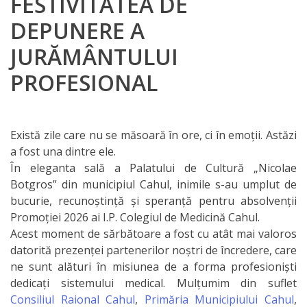
FESTIVITATEA DE
IPCMC
DEPUNERE A
JURĂMÂNTULUI
Posturi
vacante
PROFESIONAL
Transparență
Există zile care nu se măsoară în ore, ci în emoții. Astăzi
Planuri și
a fost una dintre ele.
În eleganta sală a Palatului de Cultură „Nicolae
rapoarte
Botgros” din municipiul Cahul, inimile s-au umplut de
de
bucurie, recunoștință și speranță pentru absolvenții
Promoției 2026 ai I.P. Colegiul de Medicină Cahul.
activitate
Acest moment de sărbătoare a fost cu atât mai valoros
datorită prezenței partenerilor noștri de încredere, care
Нормативные
ne sunt alături în misiunea de a forma profesioniști
акты
dedicați sistemului medical. Mulțumim din suflet
Consiliul Raional Cahul
,
Primăria Municipiului Cahul
,