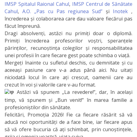
Organizare
IMSP Spitalul Raional Cahul
,
IMSP Centrul de Sănătate
Cahul
,
A.O. „Pas cu Pas regiunea Sud”
și
Inotek
,
încrederea și colaborarea care dau valoare fiecărui pas
Secții
făcut împreună.
Dragi absolvenți, astăzi nu primiți doar o diplomă.
Secția
Primiți încrederea profesorilor voștri, speranțele
didactică
părinților, recunoștința colegilor și responsabilitatea
unei profesii în care fiecare gest poate schimba o viață.
Nr.1
Mergeți înainte cu sufletul deschis, cu demnitate și cu
aceeași pasiune care v-a adus până aici. Nu uitați
Secția
niciodată locul în care ați crescut, oamenii care au
didactică
crezut în voi și valorile care v-au format.
Astăzi vă spunem „La revedere!”, dar, în același
Nr.2
timp, vă spunem și „Bun venit!” în marea familie a
profesioniștilor din sănătate.
Secția
Felicitări, Promoția 2026! Fie ca fiecare răsărit să vă
aducă noi oportunități de a face bine, iar fiecare apus
didactică
să vă ofere bucuria că ați schimbat, prin cunoștințele,
PRI
grija și omenia voastră, viața cuiva.