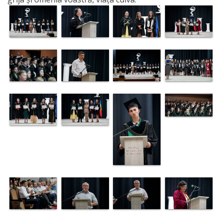
Secția
educație
Catedre
Discipline de
specialitate
Nr.1
Discipline de
specialitate
Nr2
Discipline