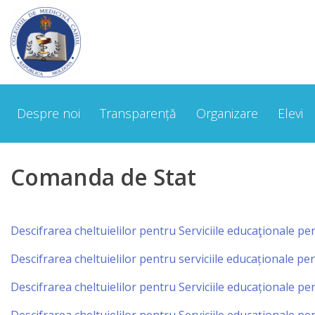
Despre
noi
Despre noi
Transparență
Organizare
Elevi
Cuvântul
Directorului
Comanda de Stat
Scurt
Istoric
Descifrarea cheltuielilor pentru Serviciile educaţionale p
Echipa
Descifrarea cheltuielilor pentru serviciile educaționale p
managerială
Descifrarea cheltuielilor pentru Serviciile educaționale p
Organigrama