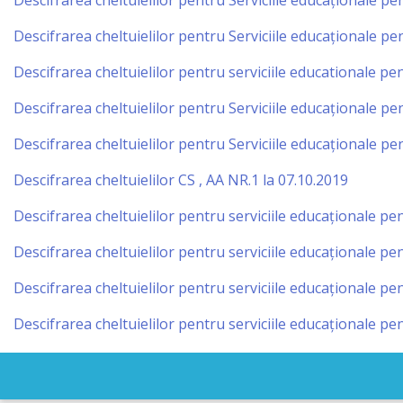
Descifrarea cheltuielilor pentru Serviciile educaționale p
IPCMC
Descifrarea cheltuielilor pentru Serviciile educaționale p
Posturi
Descifrarea cheltuielilor pentru serviciile educationale pe
vacante
Descifrarea cheltuielilor pentru Serviciile educaționale p
Descifrarea cheltuielilor pentru Serviciile educaționale p
Transparență
Descifrarea cheltuielilor CS , AA NR.1 la 07.10.2019
Planuri și
Descifrarea cheltuielilor pentru serviciile educaționale p
rapoarte
Descifrarea cheltuielilor pentru serviciile educaționale p
de
Descifrarea cheltuielilor pentru serviciile educaționale p
activitate
Descifrarea cheltuielilor pentru serviciile educaționale p
Нормативные
акты