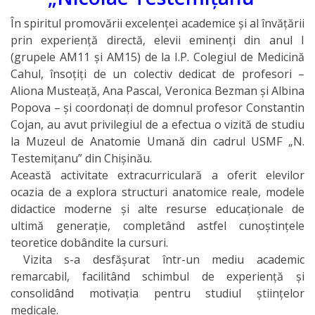
În spiritul promovării excelenței academice și al învățării
Secția
prin experiență directă, elevii eminenți din anul I
educație
(grupele AM11 și AM15) de la I.P. Colegiul de Medicină
Cahul, însoțiți de un colectiv dedicat de profesori –
Catedre
Aliona Musteață, Ana Pascal, Veronica Bezman și Albina
Popova – și coordonați de domnul profesor Constantin
Cojan, au avut privilegiul de a efectua o vizită de studiu
Discipline de
la Muzeul de Anatomie Umană din cadrul USMF „N.
specialitate
Testemițanu” din Chișinău.
Această activitate extracurriculară a oferit elevilor
Nr.1
ocazia de a explora structuri anatomice reale, modele
didactice moderne și alte resurse educaționale de
Discipline de
ultimă generație, completând astfel cunoștințele
specialitate
teoretice dobândite la cursuri.
Vizita s-a desfășurat într-un mediu academic
Nr2
remarcabil, facilitând schimbul de experiență și
consolidând motivația pentru studiul științelor
Discipline
medicale.