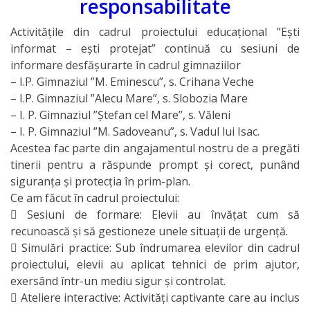
responsabilitate
Activitățile din cadrul proiectului educațional ”Ești
informat – ești protejat” continuă cu sesiuni de
informare desfășurarte în cadrul gimnaziilor
– I.P. Gimnaziul ”M. Eminescu”, s. Crihana Veche
– I.P. Gimnaziul ”Alecu Mare”, s. Slobozia Mare
– I. P. Gimnaziul ”Ștefan cel Mare”, s. Văleni
– I. P. Gimnaziul ”M. Sadoveanu”, s. Vadul lui Isac.
Acestea fac parte din angajamentul nostru de a pregăti
tinerii pentru a răspunde prompt și corect, punând
siguranța și protecția în prim-plan.
Ce am făcut în cadrul proiectului:
 Sesiuni de formare: Elevii au învățat cum să
recunoască și să gestioneze unele situații de urgență.
 Simulări practice: Sub îndrumarea elevilor din cadrul
proiectului, elevii au aplicat tehnici de prim ajutor,
exersând într-un mediu sigur și controlat.
 Ateliere interactive: Activități captivante care au inclus