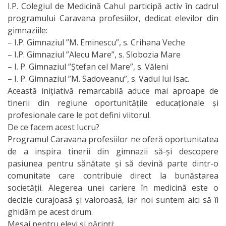
I.P. Colegiul de Medicină Cahul participă activ în cadrul
programului Caravana profesiilor, dedicat elevilor din
gimnaziile:
– I.P. Gimnaziul ”M. Eminescu”, s. Crihana Veche
– I.P. Gimnaziul ”Alecu Mare”, s. Slobozia Mare
– I. P. Gimnaziul ”Ștefan cel Mare”, s. Văleni
– I. P. Gimnaziul ”M. Sadoveanu”, s. Vadul lui Isac.
Această inițiativă remarcabilă aduce mai aproape de
tinerii din regiune oportunitățile educaționale și
profesionale care le pot defini viitorul.
De ce facem acest lucru?
Programul Caravana profesiilor ne oferă oportunitatea
de a inspira tinerii din gimnazii să-și descopere
pasiunea pentru sănătate și să devină parte dintr-o
comunitate care contribuie direct la bunăstarea
societății. Alegerea unei cariere în medicină este o
decizie curajoasă și valoroasă, iar noi suntem aici să îi
ghidăm pe acest drum.
Mesaj pentru elevi și părinți: