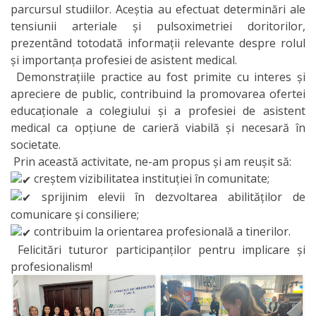
parcursul studiilor. Aceștia au efectuat determinări ale
Elevi
tensiunii arteriale și pulsoximetriei doritorilor,
prezentând totodată informații relevante despre rolul
Дня
și importanța profesiei de asistent medical.
Благодарения
Demonstrațiile practice au fost primite cu interes și
apreciere de public, contribuind la promovarea ofertei
Кадровое
educaționale a colegiului și a profesiei de asistent
medical ca opțiune de carieră viabilă și necesară în
обеспечение
societate.
Prin această activitate, ne-am propus și am reușit să:
EduLIFE
creștem vizibilitatea instituției în comunitate;
sprijinim elevii în dezvoltarea abilităților de
Consiliul
comunicare și consiliere;
contribuim la orientarea profesională a tinerilor.
Elevilor
Felicitări tuturor participanților pentru implicare și
profesionalism!
Tekwill
în