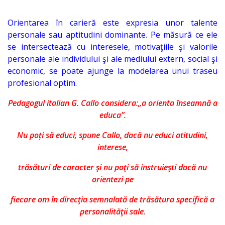
IPCMC
Orientarea în carieră
este expresia unor talente
personale sau aptitudini dominante. Pe măsură ce ele
Posturi
se intersectează cu interesele, motivaţiile şi valorile
vacante
personale ale individului şi ale mediului extern, social şi
economic, se poate ajunge la modelarea unui traseu
Transparență
profesional optim.
Pedagogul italian G. Callo considera:„a orienta înseamnă a
Planuri și
educa”.
rapoarte
Nu poți să educi, spune Callo, dacă nu educi atitudini,
de
interese,
activitate
trăsături de caracter şi nu poţi să instruieşti dacă nu
orientezi pe
Нормативные
fiecare om în direcţia semnalată de trăsătura specifică a
акты
personalităţii sale.