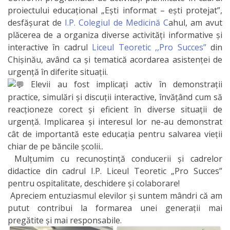
proiectului educațional „Ești informat – ești protejat”,
practică
desfășurat de
I.P. Colegiul de Medicină C
ahul, am avut
plăcerea de a organiza diverse activități informative și
Voluntariat
interactive în cadrul
Liceul Teoretic ,,Pro Succes”
din
Chișinău, având ca și tematică acordarea asistenței de
Asigurarea
urgență în diferite situații.
calității
Elevii au fost implicați activ în demonstrații
practice, simulări și discuții interactive, învățând cum să
Activității
reacționeze corect și eficient în diverse situații de
urgență. Implicarea și interesul lor ne-au demonstrat
CEIAC
cât de importantă este educația pentru salvarea vieții
chiar de pe băncile școlii..
Нормативные
Mulțumim cu recunoștință conducerii și cadrelor
didactice din cadrul I.P. Liceul Teoretic „Pro Succes”
акты
pentru ospitalitate, deschidere și colaborare!
Apreciem entuziasmul elevilor și suntem mândri că am
Internațional
putut contribui la formarea unei generații mai
pregătite și mai responsabile.
Admitere