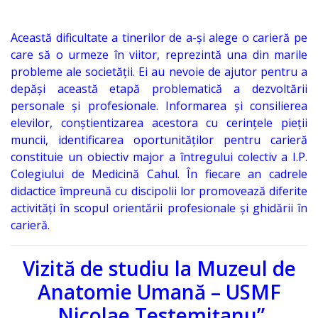
Organizare
Această dificultate a tinerilor de a-și alege o carieră pe
Secții
care să o urmeze în viitor, reprezintă una din marile
probleme ale societății. Ei au nevoie de ajutor pentru a
Secția
depăși această etapă problematică a dezvoltării
personale și profesionale. Informarea și consilierea
didactică
elevilor, conștientizarea acestora cu cerințele pieții
Nr.1
muncii, identificarea oportunităților pentru carieră
constituie un obiectiv major a întregului colectiv a I.P.
Secția
Colegiului de Medicină Cahul. În fiecare an cadrele
didactice împreună cu discipolii lor promovează diferite
didactică
activități în scopul orientării profesionale și ghidării în
Nr.2
carieră.
Secția
Vizită de studiu la Muzeul de
didactică
Anatomie Umană – USMF
PRI
„Nicolae Testemițanu”