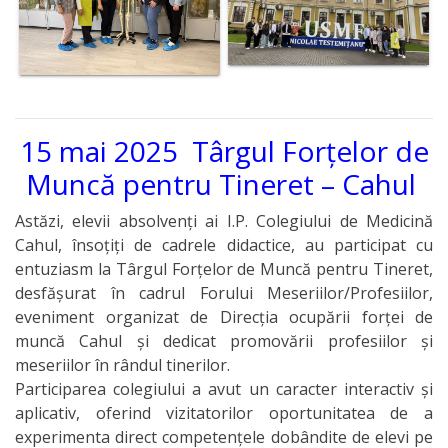
Comanda
de Stat
Informație
privind
15 mai 2025 Târgul Forțelor de
veniturile
Muncă pentru Tineret – Cahul
cheltuielile
Astăzi, elevii absolvenți ai I.P. Colegiului de Medicină
colegiului
Cahul, însoțiți de cadrele didactice, au participat cu
entuziasm la Târgul Forțelor de Muncă pentru Tineret,
Resurse
desfășurat în cadrul Forului Meseriilor/Profesiilor,
eveniment organizat de Direcția ocupării forței de
Umane
muncă Cahul și dedicat promovării profesiilor și
meseriilor în rândul tinerilor.
Serviciul
Participarea colegiului a avut un caracter interactiv și
Juridic
aplicativ, oferind vizitatorilor oportunitatea de a
experimenta direct competențele dobândite de elevi pe