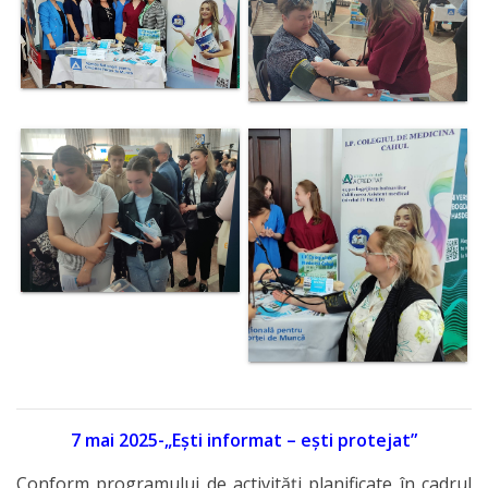
Fiecare
Școală
Instruirea
practică
Ghidare
în
carieră
Centrul
de
simulare
7 mai 2025-„Ești informat – ești protejat”
Instruirea
Conform programului de activități planificate în cadrul