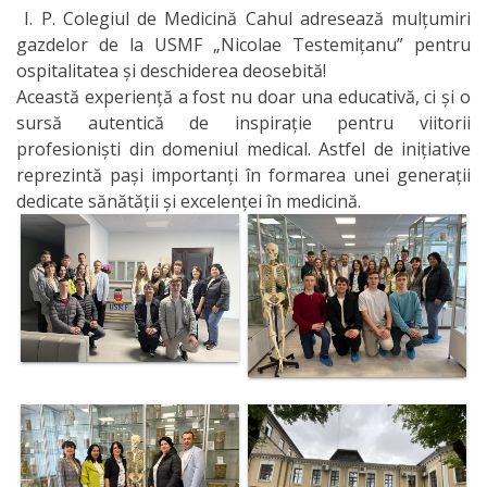
fundamentale
I. P. Colegiul de Medicină Cahul adresează mulțumiri
gazdelor de la USMF „Nicolae Testemițanu” pentru
ospitalitatea și deschiderea deosebită!
Discipline
Această experiență a fost nu doar una educativă, ci și o
reale
sursă autentică de inspirație pentru viitorii
profesioniști din domeniul medical. Astfel de inițiative
Discipline
reprezintă pași importanți în formarea unei generații
dedicate sănătății și excelenței în medicină.
socio-umane
Subdiviziunii
Contabilitate
Бухгалтерия
Transparență