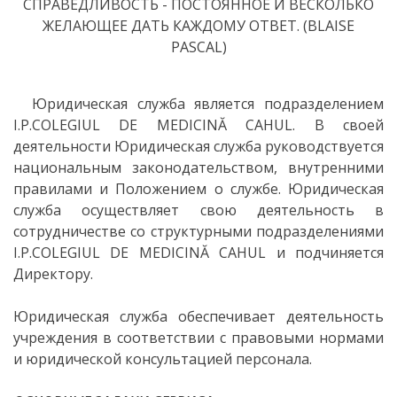
СПРАВЕДЛИВОСТЬ - ПОСТОЯННОЕ И ВЕСКОЛЬКО
Organizare
ЖЕЛАЮЩЕЕ ДАТЬ КАЖДОМУ ОТВЕТ. (BLAISE
PASCAL)
Secții
Secția
Юридическая служба является подразделением
I.P.COLEGIUL DE MEDICINĂ CAHUL. В своей
didactică
деятельности Юридическая служба руководствуется
Nr.1
национальным законодательством, внутренними
правилами и Положением о службе. Юридическая
служба осуществляет свою деятельность в
Secția
сотрудничестве со структурными подразделениями
didactică
I.P.COLEGIUL DE MEDICINĂ CAHUL и подчиняется
Директору.
Nr.2
Юридическая служба обеспечивает деятельность
Secția
учреждения в соответствии с правовыми нормами
didactică
и юридической консультацией персонала.
PRI