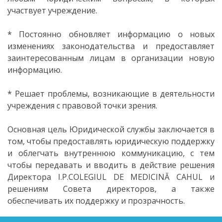
Comanda
участвует учреждение.
de Stat
* Постоянно обновляет информацию о новых
Informație
изменениях законодательства и предоставляет
заинтересованным лицам в организации новую
privind
информацию.
veniturile
* Решает проблемы, возникающие в деятельности
cheltuielile
учреждения с правовой точки зрения.
colegiului
Основная цель Юридической службы заключается в
том, чтобы предоставлять юридическую поддержку
Resurse
и облегчать внутреннюю коммуникацию, с тем
Umane
чтобы передавать и вводить в действие решения
Директора I.P.COLEGIUL DE MEDICINĂ CAHUL и
Serviciul
решениям Совета директоров, а также
обеспечивать их поддержку и прозрачность.
Juridic