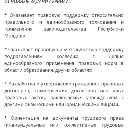
ОСНОВНЫЕ ЗАДАЧИ СЕРВИСА:
Secția
* Оказывает правовую поддержку относительно
educație
правильного и единообразного толкования и
применения законодательства Республики
Молдова.
Catedre
* Оказывает правовую и методическую поддержку
Discipline de
подразделениям колледжа с целью
specialitate
единообразного применения правовых норм в
области образования, других областях;
Nr.1
* Разработка и утверждение гражданско-правовых
Discipline de
договоров, коммерческих договоров или иных
specialitate
правовых актов, заключаемых учреждением с
другими физическими или юридическими лицами.
Nr2
* Ориентация на документы трудового права
Discipline
(индивидуальные или коллективные трудовые