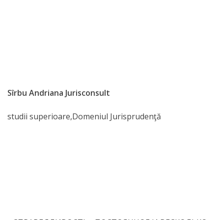
IPCMC
Posturi
vacante
Transparență
Sîrbu Andriana Jurisconsult
Planuri și
studii superioare,Domeniul Jurisprudenţă
rapoarte
de
activitate
Нормативные
акты