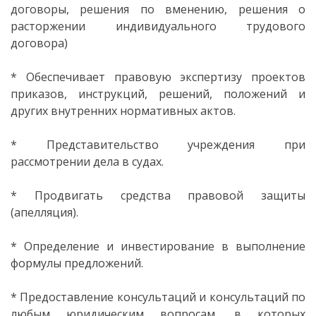
договоры, решения по вменению, решения о
fundamentale
расторжении индивидуального трудового
договора)
Discipline
reale
* Обеспечивает правовую экспертизу проектов
приказов, инструкций, решений, положений и
Discipline
других внутренних нормативных актов.
socio-umane
* Представительство учреждения при
рассмотрении дела в судах.
Subdiviziunii
* Продвигать средства правовой защиты
Contabilitate
(апелляция).
Бухгалтерия
* Определение и инвестирование в выполнение
формулы предложений.
Transparență
* Предоставление консультаций и консультаций по
любым юридическим вопросам, в которых