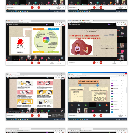
Secția
educație
Catedre
Discipline de
specialitate
Nr.1
Discipline de
specialitate
Nr2
Discipline