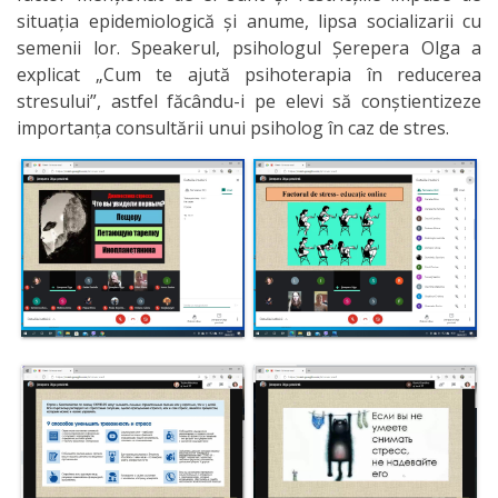
Organizare
situația epidemiologică și anume, lipsa socializarii cu
semenii lor. Speakerul, psihologul Șerepera Olga a
Secții
explicat „Cum te ajută psihoterapia în reducerea
stresului”, astfel făcându-i pe elevi să conștientizeze
importanța consultării unui psiholog în caz de stres.
Secția
didactică
Nr.1
Secția
didactică
Nr.2
Secția
didactică
PRI