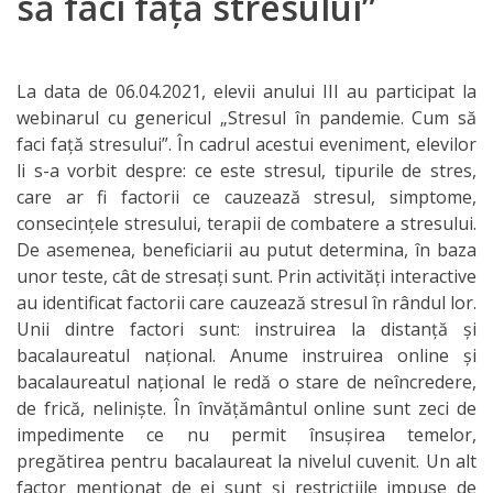
să faci față stresului”
IPCMC
Posturi
La data de 06.04.2021, elevii anului III au participat la
webinarul cu genericul „Stresul în pandemie. Cum să
vacante
faci față stresului”. În cadrul acestui eveniment, elevilor
li s-a vorbit despre: ce este stresul, tipurile de stres,
Transparență
care ar fi factorii ce cauzează stresul, simptome,
consecințele stresului, terapii de combatere a stresului.
Planuri și
De asemenea, beneficiarii au putut determina, în baza
rapoarte
unor teste, cât de stresați sunt. Prin activități interactive
au identificat factorii care cauzează stresul în rândul lor.
de
Unii dintre factori sunt: instruirea la distanță și
activitate
bacalaureatul național. Anume instruirea online și
bacalaureatul național le redă o stare de neîncredere,
de frică, neliniște. În învățământul online sunt zeci de
Нормативные
impedimente ce nu permit însușirea temelor,
акты
pregătirea pentru bacalaureat la nivelul cuvenit. Un alt
factor menționat de ei sunt și restricțiile impuse de