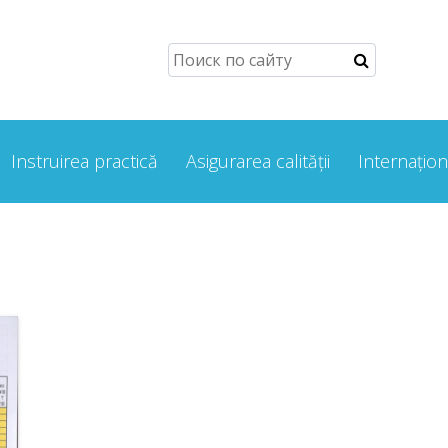
Instruirea practică
Asigurarea calității
Internațion