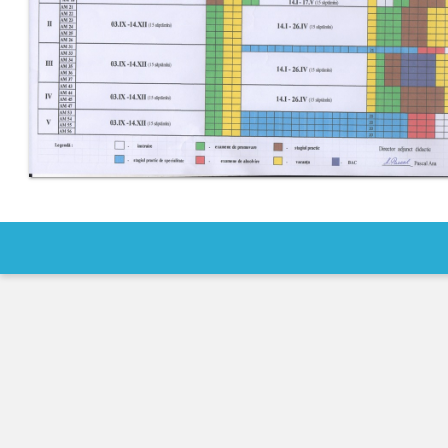
IPCMC
Posturi
vacante
Transparență
Planuri și
rapoarte
de
activitate
Нормативные
акты