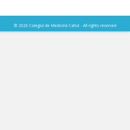
IPCMC
Posturi
© 2026 Colegiul de Medicină Cahul - All rights reserved
vacante
Transparență
Planuri și
rapoarte
de
activitate
Legislation
Organizare