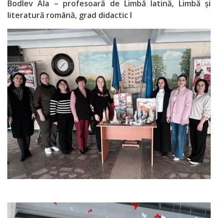
Bodlev Ala – profesoară de Limbă latină, Limbă și
literatură română, grad didactic I
Discipline
reale
Discipline
socio-umane
Subdiviziunii
Contabilitate
Accountancy
Transparență
Comanda