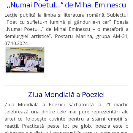
,,Numai Poetul…” de Mihai Eminescu
Lecție publică la limba și literatura română. Subiectul:
„Poet cu sufletu-n lumină și gândurile-n cer” Poezia
,,Numai Poetul…” de Mihai Eminescu – o metaforă a
demiurgiei artistice”, Poștaru Marina, grupa AM-31,
07.10.2024
Ziua Mondială a Poeziei
Ziua Mondială a Poeziei sărbătorită la 21 martie
celebrează una dintre cele mai pure reprezentări ale
artei ce folosește cuvinte pentru a stârni emoții și
reacții. Practicată peste tot pe glob, poezia este o
eliberare a sufletului, transpusă în versuri, este cea mai