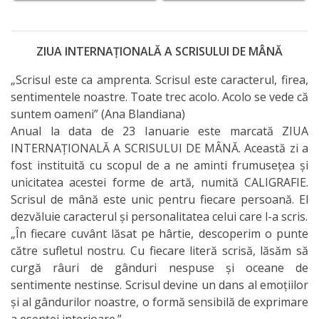
ZIUA INTERNAȚIONALĂ A SCRISULUI DE MÂNĂ
„Scrisul este ca amprenta. Scrisul este caracterul, firea,
sentimentele noastre. Toate trec acolo. Acolo se vede că
suntem oameni” (Ana Blandiana)
Anual la data de 23 Ianuarie este marcată ZIUA
INTERNAȚIONALĂ A SCRISULUI DE MÂNĂ. Această zi a
fost instituită cu scopul de a ne aminti frumusețea și
unicitatea acestei forme de artă, numită CALIGRAFIE.
Scrisul de mână este unic pentru fiecare persoană. El
dezvăluie caracterul și personalitatea celui care l-a scris.
„În fiecare cuvânt lăsat pe hârtie, descoperim o punte
către sufletul nostru. Cu fiecare literă scrisă, lăsăm să
curgă râuri de gânduri nespuse și oceane de
sentimente nestinse. Scrisul devine un dans al emoțiilor
și al gândurilor noastre, o formă sensibilă de exprimare
a esenței interioare.”