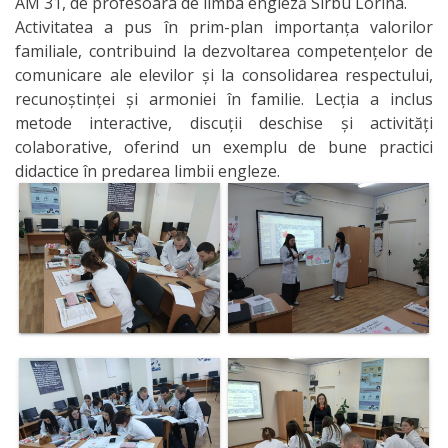
AM 31, de profesoara de limba engleză Sîrbu Lorina.
practică
Activitatea a pus în prim-plan importanța valorilor
familiale, contribuind la dezvoltarea competențelor de
Voluntariat
comunicare ale elevilor și la consolidarea respectului,
recunoștinței și armoniei în familie. Lecția a inclus
metode interactive, discuții deschise și activități
Asigurarea
colaborative, oferind un exemplu de bune practici
calității
didactice în predarea limbii engleze.
Activității
CEIAC
Regulatory
acts
Internațional
Admitere