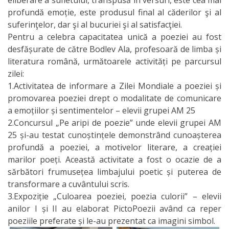
profundă emoție, este produsul final al căderilor şi al
suferinţelor, dar şi al bucuriei şi al satisfacţiei.
Pentru a celebra capacitatea unică a poeziei au fost
desfășurate de către Bodlev Ala, profesoară de limba și
literatura română, următoarele activități pe parcursul
zilei:
1.Activitatea de informare a Zilei Mondiale a poeziei și
promovarea poeziei drept o modalitate de comunicare
a emoțiilor și sentimentelor – elevii grupei AM 25
2.Concursul „Pe aripi de poezie” unde elevii grupei AM
25 și-au testat cunoștințele demonstrând cunoașterea
profundă a poeziei, a motivelor literare, a creației
marilor poeți. Această activitate a fost o ocazie de a
sărbători frumusețea limbajului poetic și puterea de
transformare a cuvântului scris.
3.Expoziție „Culoarea poeziei, poezia culorii” – elevii
anilor I și II au elaborat PictoPoezii având ca reper
poeziile preferate și le-au prezentat ca imagini simbol.