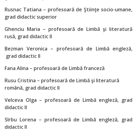
Secția
Rusnac Tatiana – profesoară de Ştiinţe socio-umane,
educație
grad didactic superior
Catedre
Ghenciu Maria – profesoară de Limbă şi literatură
rusă, grad didactic II
Discipline de
Bezman Veronica – profesoară de Limbă engleză,
specialitate
grad didactic II
Nr.1
Fana Alina – profesoară de Limbă franceză
Rusu Cristina – profesoară de Limbă şi literatură
Discipline de
română, grad didactic II
specialitate
Velceva Olga – profesoară de Limbă engleză, grad
Nr2
didactic II
Sîrbu Lorena – profesoară de Limbă engleză, grad
Discipline
didactic II
fundamentale