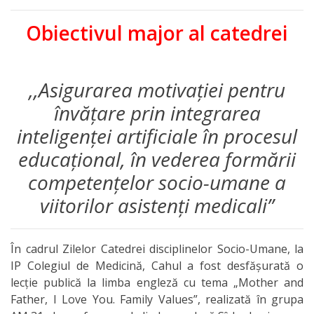
Fiecare
Obiectivul major al catedrei
Școală
Instruirea
,,Asigurarea motivației pentru
practică
învățare prin integrarea
Ghidare
inteligenței artificiale în procesul
educațional, în vederea formării
în
competențelor socio-umane a
carieră
viitorilor asistenți medicali”
Centrul
de
În cadrul Zilelor Catedrei disciplinelor Socio-Umane, la
IP Colegiul de Medicină, Cahul a fost desfășurată o
simulare
lecție publică la limba engleză cu tema „Mother and
Father, I Love You. Family Values”, realizată în grupa
Instruirea