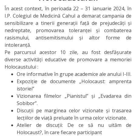
În acest context, în perioada 22 – 31 ianuarie 2024, în
I.P. Colegiul de Medicină Cahul a demarat campania de
sensibilizare a tinerii generații față de prejudecăți și
nedreptate, promovarea toleranței și combaterea
rasismului, antisemitismului și altor forme de
intoleranță.
Pe parcursul acestor 10 zile, au fost desfășurate
diverse activități educative de promovare a memoriei
Holocaustului :
Ore informative în grupe academice ale anului I-III.
Expoziție de documente „Holocaust: amprenta
istoriei”
Vizionarea filmelor „Pianistul” și „Evadarea din
Sobibor”.
Discuții pe marginea celor vizionate și trasarea
lecțiilor de viață preluate în urma celor vizionate.
Atelier de discuții: De ce să nu uităm de
Holocaust?, în care fiecare participant