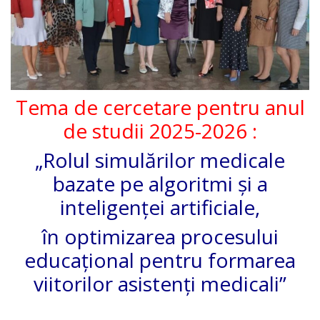
Thanksgiving
Day
Human
Tema de cercetare pentru anul
Resources
de studii 2025-2026 :
Assurance
„Rolul simulărilor medicale
EduLIFE
bazate pe algoritmi și a
inteligenței artificiale,
Consiliul
în optimizarea procesului
Elevilor
educațional pentru formarea
Tekwill
viitorilor asistenți medicali”
în