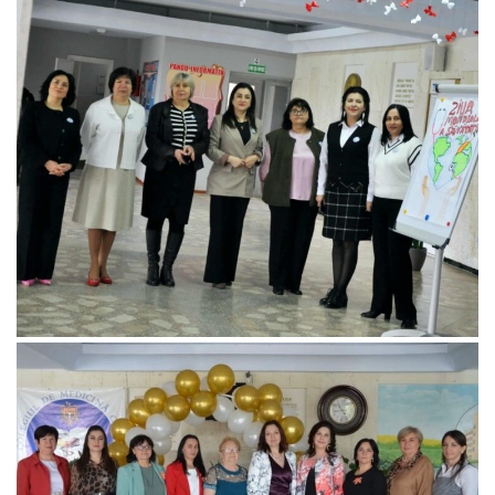
de Stat
Informație
privind
veniturile
cheltuielile
colegiului
Resurse
Umane
Serviciul
Juridic
Elevi