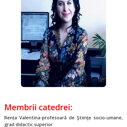
Secții
Secția
didactică
Nr.1
Didactic
section
Nr.2
Secția
didactică
Mem
brii
catedrei:
PRI
Rența Valentina-profesoară de Ştiinţe socio-umane,
grad didactic superior