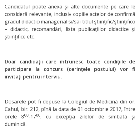
Candidatul poate anexa şi alte documente pe care le
Discipline
consideră relevante, inclusiv copiile actelor de confirmă
reale
gradul didactic/managerial si/sai titlul ştiinţific/ştiinţifico
– didactic, recomandări, lista publicaţiilor didactice şi
ştiinţifice etc.
Discipline
socio-umane
Doar candidaţii care întrunesc toate condiţiile de
Subdiviziunii
participare la concurs (cerinţele postului) vor fi
invitaţi pentru interviu.
Contabilitate
Accountancy
Dosarele pot fi depuse la Colegiul de Medicină din or.
Cahul, bir. 212, pînă la data de 01 octombrie 2017
,
între
Transparență
00
00
orele 8
-17
, cu excepţia zilelor de sîmbătă şi
duminică.
Comanda