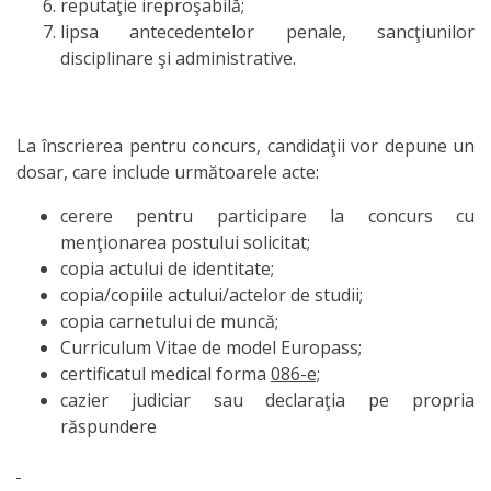
Secția
reputaţie ireproşabilă;
lipsa antecedentelor penale, sancţiunilor
educație
disciplinare şi administrative.
Catedre
La înscrierea pentru concurs, candidaţii vor depune un
Discipline de
dosar, care include următoarele acte:
specialitate
cerere pentru participare la concurs cu
Nr.1
menţionarea postului solicitat;
copia actului de identitate;
Discipline de
copia/copiile actului/actelor de studii;
copia carnetului de muncă;
specialitate
Curriculum Vitae de model Europass;
Nr2
certificatul medical forma
086-e;
cazier judiciar sau declaraţia pe propria
răspundere
Discipline
fundamentale