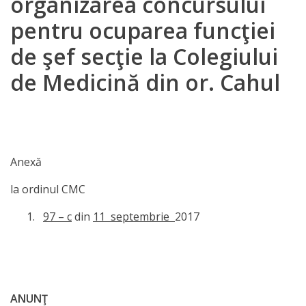
organizarea concursului
IPCMC
pentru ocuparea funcţiei
de şef secţie la Colegiului
Posturi
vacante
de Medicină din or. Cahul
Transparență
Planuri și
Anexă
rapoarte
la ordinul CMC
de
97 – c
din
11 septembrie
2017
activitate
Legislation
Organizare
ANUNŢ