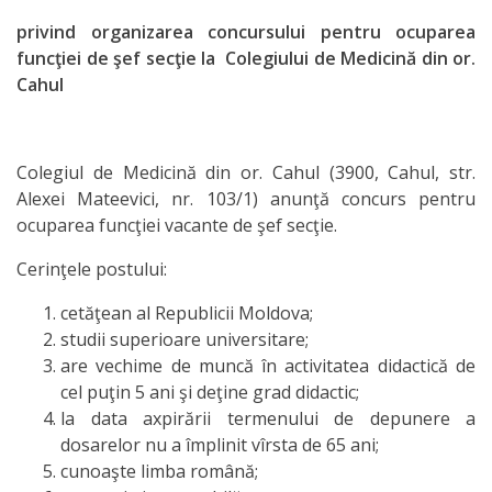
Secții
privind organizarea concursului pentru ocuparea
funcţiei de şef secţie la Colegiului de Medicină din or.
Cahul
Secția
didactică
Nr.1
Colegiul de Medicină din or. Cahul (3900, Cahul, str.
Alexei Mateevici, nr. 103/1) anunţă concurs pentru
Didactic
ocuparea funcţiei vacante de şef secţie.
section
Cerinţele postului:
Nr.2
cetăţean al Republicii Moldova;
studii superioare universitare;
Secția
are vechime de muncă în activitatea didactică de
cel puţin 5 ani şi deţine grad didactic;
didactică
la data axpirării termenului de depunere a
PRI
dosarelor nu a împlinit vîrsta de 65 ani;
cunoaşte limba română;