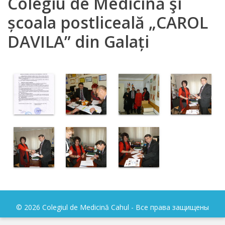
Colegiu de Medicină şi
IPCMC
școala postliceală „CAROL
DAVILA” din Galați
Posturi
vacante
Transparență
Planuri și
rapoarte
de
activitate
Нормативные
акты
© 2026 Colegiul de Medicină Cahul - Все права защищены